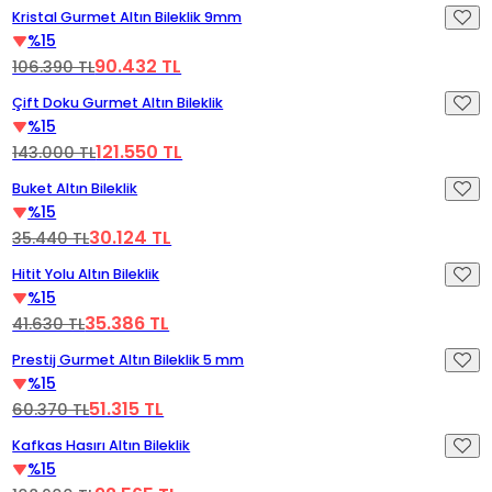
Videoyu Oynat
%15 İndirim
Kristal Gurmet Altın Bileklik 9mm
%15
90.432 TL
106.390 TL
Videoyu Oynat
%15 İndirim
Çift Doku Gurmet Altın Bileklik
%15
121.550 TL
143.000 TL
Videoyu Oynat
%15 İndirim
Buket Altın Bileklik
%15
30.124 TL
35.440 TL
Videoyu Oynat
%15 İndirim
Hitit Yolu Altın Bileklik
%15
35.386 TL
41.630 TL
Videoyu Oynat
%15 İndirim
Prestij Gurmet Altın Bileklik 5 mm
%15
51.315 TL
60.370 TL
Videoyu Oynat
%15 İndirim
Kafkas Hasırı Altın Bileklik
%15