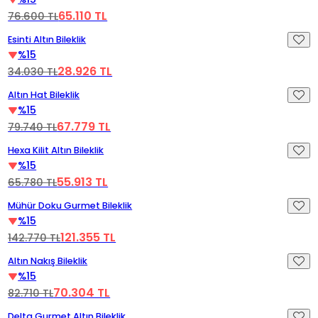
65.110 TL
76.600 TL
Videoyu Oynat
%15 İndirim
Esinti Altın Bileklik
%15
28.926 TL
34.030 TL
Videoyu Oynat
%15 İndirim
Altın Hat Bileklik
%15
67.779 TL
79.740 TL
Videoyu Oynat
%15 İndirim
Hexa Kilit Altın Bileklik
%15
55.913 TL
65.780 TL
Videoyu Oynat
%15 İndirim
Mühür Doku Gurmet Bileklik
%15
121.355 TL
142.770 TL
Videoyu Oynat
%15 İndirim
Altın Nakış Bileklik
%15
70.304 TL
82.710 TL
Videoyu Oynat
%15 İndirim
Delta Gurmet Altın Bileklik