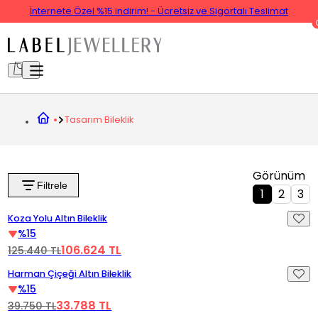
İnternete Özel %15 indirim! - Ücretsiz ve Sigortalı Teslimat
Tasarım Bileklik
Görünüm
Filtrele
1
2
3
Videoyu Oynat
%15 İndirim
Koza Yolu Altın Bileklik
%15
106.624 TL
125.440 TL
Videoyu Oynat
%15 İndirim
Harman Çiçeği Altın Bileklik
%15
33.788 TL
39.750 TL