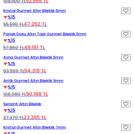
92.565 TL
108.900 TL
Videoyu Oynat
%15 İndirim
Kristal Gurmet Altın Bileklik 5mm
%15
47.252 TL
55.590 TL
Videoyu Oynat
%15 İndirim
Parlak Doku Altın Taşlı Gurmet Bileklik 5mm
%15
49.181 TL
57.860 TL
Videoyu Oynat
%15 İndirim
Ayna Gurmet Altın Bileklik 5mm
%15
54.315 TL
63.900 TL
Videoyu Oynat
%15 İndirim
Antik Gurmet Altın Bileklik 9mm
%15
90.168 TL
106.080 TL
Videoyu Oynat
%15 İndirim
Serpinti Altın Bileklik
%15
23.265 TL
27.370 TL
Videoyu Oynat
%15 İndirim
Kristal Gurmet Altın Bileklik 7mm
%15