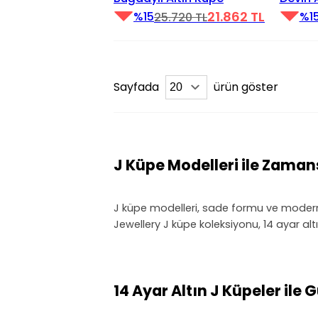
21.862 TL
%15
%1
25.720 TL
Sayfada
ürün göster
J Küpe Modelleri ile Zaman
J küpe modelleri, sade formu ve modern d
Jewellery J küpe koleksiyonu, 14 ayar altın
14 Ayar Altın J Küpeler ile 