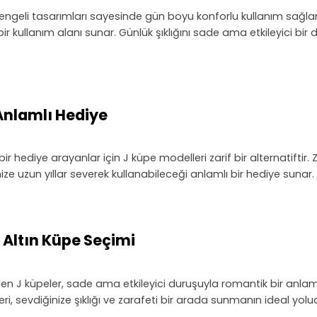
ve dengeli tasarımları sayesinde gün boyu konforlu kullanım sağ
bir kullanım alanı sunar. Günlük şıklığını sade ama etkileyici b
 Anlamlı Hediye
bir hediye arayanlar için J küpe modelleri zarif bir alternatift
ize uzun yıllar severek kullanabileceği anlamlı bir hediye sunar.
r Altın Küpe Seçimi
ilen J küpeler, sade ama etkileyici duruşuyla romantik bir anla
i, sevdiğinize şıklığı ve zarafeti bir arada sunmanın ideal yolu