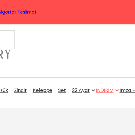
Sigortalı Teslimat
üzük
Zincir
Kelepçe
Set
22 Ayar
İNDİRİM
İmza H