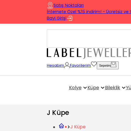
Satış Noktaları
İnternete Özel %15 indirim! - Ücretsiz ve 
Bayi Girişi
Hesabım
Favorilerim
Sepetim
Kolye
Küpe
Bileklik
Y
J Küpe
J Küpe