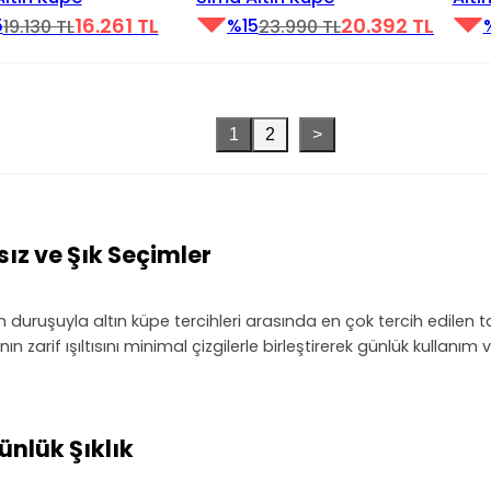
16.261 TL
20.392 TL
5
%15
19.130 TL
23.990 TL
1
2
>
sız ve Şık Seçimler
uruşuyla altın küpe tercihleri arasında en çok tercih edilen ta
ın zarif ışıltısını minimal çizgilerle birleştirerek günlük kullanım
Günlük Şıklık