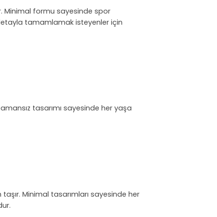
lar. Minimal formu sayesinde spor
ir detayla tamamlamak isteyenler için
ir. Zamansız tasarımı sayesinde her yaşa
m taşır. Minimal tasarımları sayesinde her
dur.