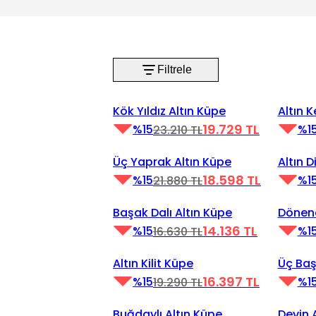
Filtrele
Videoyu Oynat
Videoy
%15 İndirim
%15 İnd
Kök Yıldız Altın Küpe
Altın 
19.729 TL
%15
%1
23.210 TL
Videoyu Oynat
Videoy
%15 İndirim
%15 İnd
Üç Yaprak Altın Küpe
Altın D
18.598 TL
%15
%1
21.880 TL
Videoyu Oynat
Videoy
%15 İndirim
%15 İnd
Başak Dalı Altın Küpe
Dönen
14.136 TL
%15
%1
16.630 TL
Videoyu Oynat
Videoy
%15 İndirim
%15 İnd
Altın Kilit Küpe
Üç Baş
16.397 TL
%15
%1
19.290 TL
Videoyu Oynat
Videoy
%15 İndirim
%15 İnd
Buğdaylı Altın Küpe
Devin 