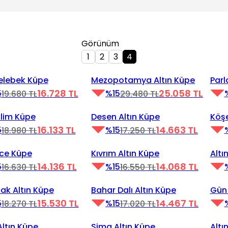
Görünüm
1
2
3
4
u Oynat
Videoyu Oynat
Vid
irim
%15 İndirim
%15
Kelebek Küpe
Mezopotamya Altın Küpe
Parl
16.728 TL
25.058 TL
5
%15
19.680 TL
29.480 TL
u Oynat
Videoyu Oynat
Vid
irim
%15 İndirim
%15
ilim Küpe
Desen Altın Küpe
Köşe
16.133 TL
14.663 TL
5
%15
18.980 TL
17.250 TL
u Oynat
Videoyu Oynat
Vid
irim
%15 İndirim
%15
ce Küpe
Kıvrım Altın Küpe
Altı
14.136 TL
14.068 TL
5
%15
16.630 TL
16.550 TL
u Oynat
Videoyu Oynat
Vid
irim
%15 İndirim
%15
ak Altın Küpe
Bahar Dalı Altın Küpe
Gün 
15.530 TL
14.467 TL
5
%15
18.270 TL
17.020 TL
u Oynat
Videoyu Oynat
Vid
irim
%15 İndirim
%15
Altın Küpe
Sima Altın Küpe
Altı