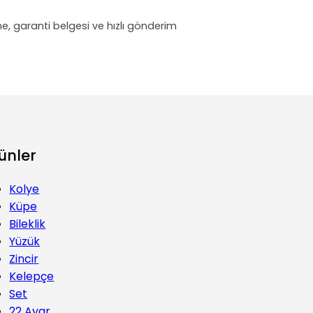
eme, garanti belgesi ve hızlı gönderim
ünler
Kolye
Küpe
Bileklik
Yüzük
Zincir
Kelepçe
Set
22 Ayar