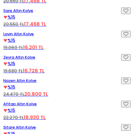
17.468 TL
20.550 TL
Videoyu Oynat
%15 İndirim
Sare Altın Kolye
Yeni
%15
17.468 TL
20.550 TL
Videoyu Oynat
%15 İndirim
Lavin Altın Kolye
Yeni
%15
16.201 TL
19.060 TL
Videoyu Oynat
%15 İndirim
Zeyra Altın Kolye
Yeni
%15
16.728 TL
19.680 TL
Videoyu Oynat
%15 İndirim
Nazen Altın Kolye
%15
20.800 TL
24.470 TL
Videoyu Oynat
%15 İndirim
Afitap Altın Kolye
%15
18.930 TL
22.270 TL
Videoyu Oynat
%15 İndirim
Sitare Altın Kolye
Yeni
%15