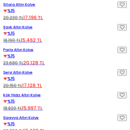
Videoyu Oynat
%15 İndirim
Sitara Altın Kolye
Yeni
%15
17.196 TL
20.230 TL
Videoyu Oynat
%15 İndirim
Şavk Altın Kolye
Yeni
%15
15.462 TL
18.190 TL
Videoyu Oynat
%15 İndirim
Parla Altın Kolye
Yeni
%15
20.128 TL
23.680 TL
Videoyu Oynat
%15 İndirim
Servi Altın Kolye
Yeni
%15
17.128 TL
20.150 TL
Videoyu Oynat
%15 İndirim
Kök Yıldız Altın Kolye
%15
15.997 TL
18.820 TL
Videoyu Oynat
%15 İndirim
Süreyya Altın Kolye
Yeni
%15