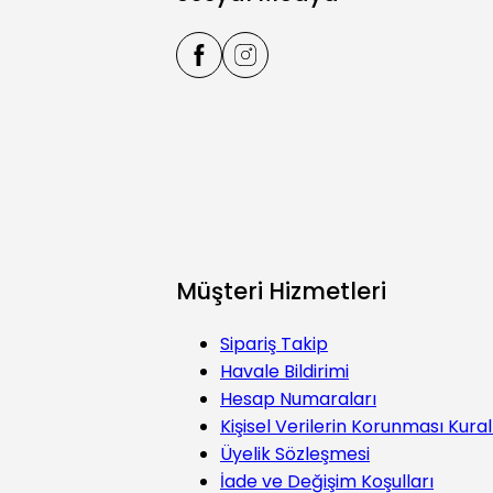
Müşteri Hizmetleri
Sipariş Takip
Havale Bildirimi
Hesap Numaraları
Kişisel Verilerin Korunması Kural
Üyelik Sözleşmesi
İade ve Değişim Koşulları