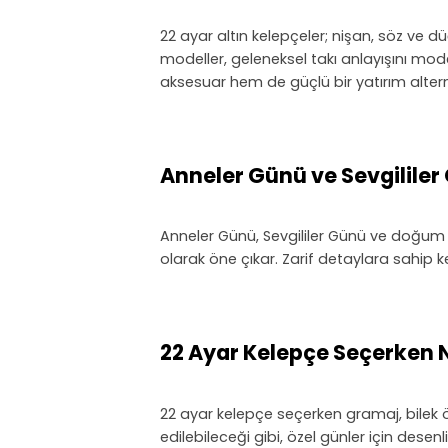
22 ayar altın kelepçeler; nişan, söz ve dü
modeller, geleneksel takı anlayışını mod
aksesuar hem de güçlü bir yatırım altern
Anneler Günü ve Sevgililer
Anneler Günü, Sevgililer Günü ve doğum 
olarak öne çıkar. Zarif detaylara sahip
22 Ayar Kelepçe Seçerken N
22 ayar kelepçe seçerken gramaj, bilek ö
edilebileceği gibi, özel günler için desen