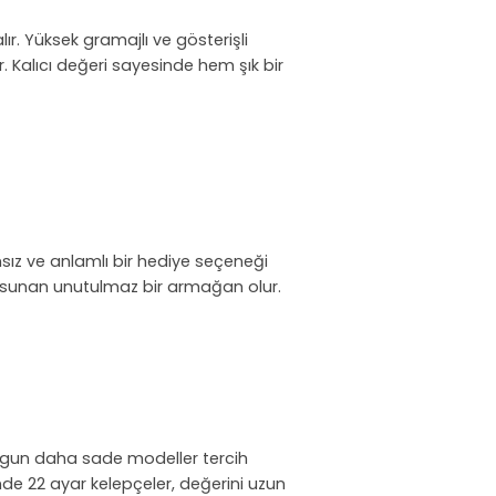
ır. Yüksek gramajlı ve gösterişli
. Kalıcı değeri sayesinde hem şık bir
sız ve anlamlı bir hediye seçeneği
er sunan unutulmaz bir armağan olur.
 uygun daha sade modeller tercih
sinde 22 ayar kelepçeler, değerini uzun