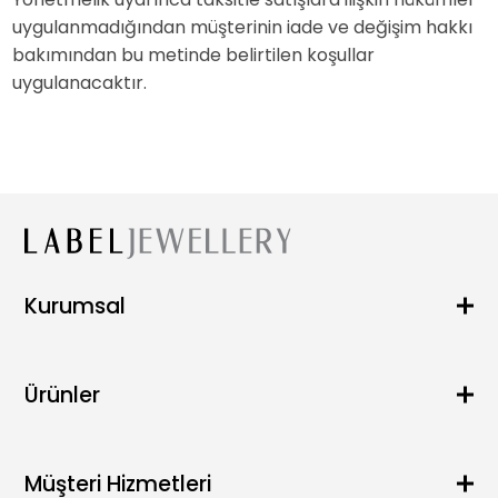
uygulanmadığından müşterinin iade ve değişim hakkı
bakımından bu metinde belirtilen koşullar
uygulanacaktır.
Kurumsal
Hakkımızda
Blog
Ürünler
SSS
Satış Noktaları
Kolye
İletişim
Küpe
Müşteri Hizmetleri