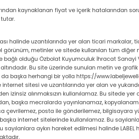
rından kaynaklanan fiyat ve içerik hatalarından sor
 tutar.
ı halinde uzantılarında yer alan ticari markalar, tica
nel görünüm, metinler ve sitede kullanılan tüm diğer m
 bağlı olduğu Özbolat Kuyumculuk İhracat Sanayi Ve
altındadır. Bu site üzerinde sunulan metin ve grafi
a başka herhangi bir yolla https://www.labeljewelle
internet sitesi ve uzantılarında yer alan ve yukarıda
en izinsiz alınmaksızın kullanılamaz. Bu sitede yer 
lmadan, başka mecralarda yayınlanamaz, kopyalanama
nsa çevrilemez, posta ile gönderilemez, bilgisayara 
 başka internet sitelerinde kullanılamaz. Bu sayılan
u sayılanlara aykırı hareket edilmesi halinde LABEL h
ktadır.