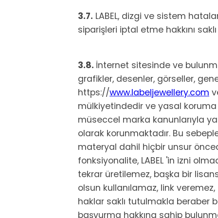
3.7.
LABEL, dizgi ve sistem hatala
siparişleri iptal etme hakkını saklı
3.8.
İnternet sitesinde ve bulunmas
grafikler, desenler, görseller, ge
https://
www.labeljewellery.com
ve
mülkiyetindedir ve yasal koruma 
müseccel marka kanunlarıyla ya d
olarak korunmaktadır. Bu sebeple 
materyal dahil hiçbir unsur önced
fonksiyonalite, LABEL 'in izni o
tekrar üretilemez, başka bir lisa
olsun kullanılamaz, link veremez,
haklar saklı tutulmakla beraber b
başvurma hakkına sahip bulunma