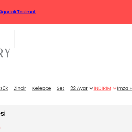
Sigortalı Teslimat
üzük
Zincir
Kelepçe
Set
22 Ayar
İNDİRİM
İmza H
si
i