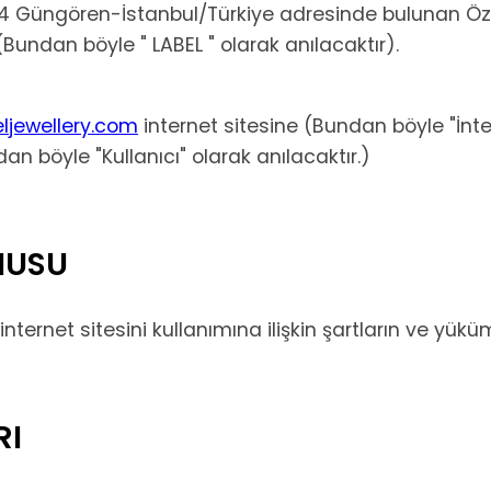
No 4 Güngören-İstanbul/Türkiye adresinde bulunan Ö
(Bundan böyle " LABEL " olarak anılacaktır).
ljewellery.com
internet sitesine (Bundan böyle "İnter
dan böyle "Kullanıcı" olarak anılacaktır.)
NUSU
ternet sitesini kullanımına ilişkin şartların ve yüküm
RI