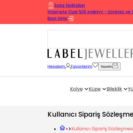
Satış Noktaları
İnternete Özel %15 indirim! - Ücretsiz ve 
Bayi Girişi
Hesabım
Favorilerim
Sepetim
Kolye
Küpe
Bileklik
Y
Kullanıcı Sipariş Sözleşme
Kullanıcı Sipariş Sözleşmes