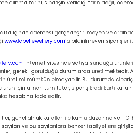
eme alınma tarihi, siparişin verildiği tarih değil, ö
1 hafta içinde ödemesi gerçekleştirilmeyen ve ardın
ği
www.labeljewellery.com
’a bildirilmeyen siparişler ip
llery.com
internet sitesinde satışa sunduğu ürünler
nler, gerekli görüldüğü durumlarda üretilmektedir. An
rin üretimi mümkün olmayabilir. Bu durumda siparişi
ve ürün için alınan tüm tutar, sipariş kredi kartı kullan
nka hesabına iade edilir.
tıcı, genel ahlak kuralları ile kamu düzenine ve T.C. h
e sayılan ve bu sayılanlara benzer faaliyetlere girişild