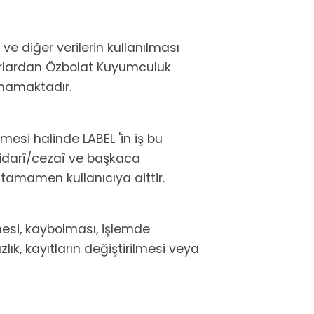
ve diğer verilerin kullanılması
arlardan Özbolat Kuyumculuk
nmamaktadır.
lmesi halinde LABEL 'in iş bu
kî/idarî/cezaî ve başkaca
 tamamen kullanıcıya aittir.
nmesi, kaybolması, işlemde
lık, kayıtların değiştirilmesi veya