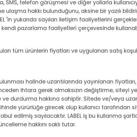
, SMS, telefon görüşmesi ve diğer yollarla kullanıcıy
ine ulaşma hakkı bulunduğunu, aksine bir yazılı bild
 'in yukarıda sayılan iletişim faaliyetlerini gerçekl
ini kendi pazarlama faaliyetleri çerçevesinde kullana
lan tüm ürünlerin fiyatları ve uygulanan satış koşull
lunması halinde uzantılarında yayınlanan fiyatları, gör
i önceden ihtara gerek olmaksızın değiştirme, siteyi
ve durdurma hakkına sahiptir. Sitede ve/veya uzant
rihinde yürürlüğe girecek olup kullanıcı tarafından s
r kabul edilmiş sayılacaktır. LABEL iş bu kullanma şart
ncelleme hakkını saklı tutar.