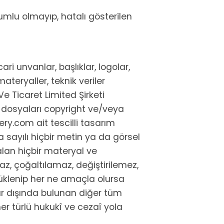
umlu olmayıp, hatalı gösterilen
ri unvanlar, başlıklar, logolar,
ateryaller, teknik veriler
 Ticaret Limited Şirketi
k dosyaları copyright ve/veya
ry.com ait tescilli tasarım
 sayılı hiçbir metin ya da görsel
alan hiçbir materyal ve
z, çoğaltılamaz, değiştirilemez,
yüklenip her ne amaçla olursa
lar dışında bulunan diğer tüm
er türlü hukukî ve cezaî yola