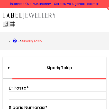
İnternete Özel %15 indirim! - Ücretsiz ve Sigortalı Teslimat
Sipariş Takip
Sipariş Takip
E-Posta*
Sipariş Numarası*