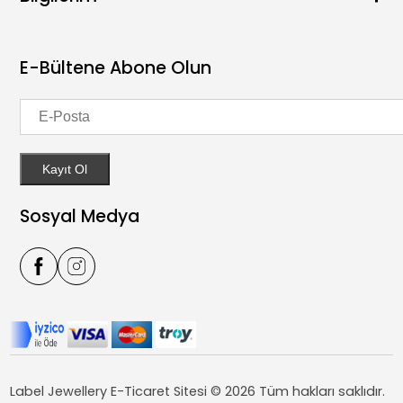
Kelepçe
Hesap Numaraları
Set
Kişisel Verilerin Korunması Kuralları
Hesabım
22 Ayar
Üyelik Sözleşmesi
Siparişlerim
E-Bültene Abone Olun
İNDİRİM
İade ve Değişim Koşulları
Sepetim
İmza Harf Kolye Ucu
Kullanıcı Sipariş Sözleşmesi
Favorilerim
Gizlilik Sözleşmesi
Kayıt Ol
Sosyal Medya
Label Jewellery E-Ticaret Sitesi © 2026 Tüm hakları saklıdır.