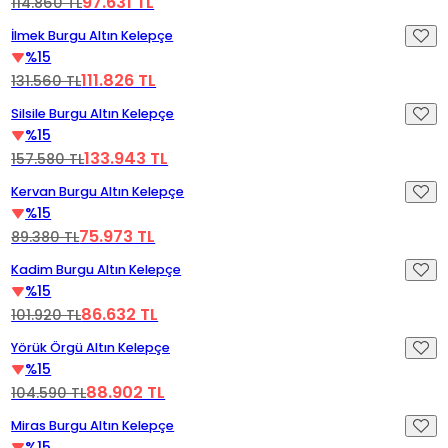
97.631 TL
114.860 TL
Videoyu Oynat
%15 İndirim
İlmek Burgu Altın Kelepçe
%15
111.826 TL
131.560 TL
Videoyu Oynat
%15 İndirim
Silsile Burgu Altın Kelepçe
%15
133.943 TL
157.580 TL
Videoyu Oynat
%15 İndirim
Kervan Burgu Altın Kelepçe
%15
75.973 TL
89.380 TL
Videoyu Oynat
%15 İndirim
Kadim Burgu Altın Kelepçe
%15
86.632 TL
101.920 TL
Videoyu Oynat
%15 İndirim
Yörük Örgü Altın Kelepçe
%15
88.902 TL
104.590 TL
Videoyu Oynat
%15 İndirim
Miras Burgu Altın Kelepçe
%15