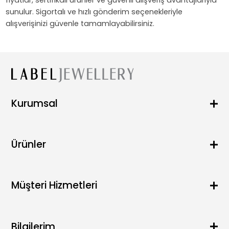
sunulur. Sigortalı ve hızlı gönderim seçenekleriyle
alışverişinizi güvenle tamamlayabilirsiniz.
Kurumsal
Hakkımızda
Blog
Ürünler
SSS
Satış Noktaları
Kolye
İletişim
Küpe
Müşteri Hizmetleri
Bileklik
Yüzük
Sipariş Takip
Zincir
Havale Bildirimi
Bilgilerim