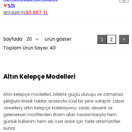
%15
90.967 TL
107.020 TL
Sayfada
ürün göster
1
2
>
Toplam Ürün Sayısı: 40
Altın Kelepçe Modelleri
Altın kelepçe modelleri, bilekte güçlü duruşu ve zamansız
şıklığıyla klasik takılar arasında özel bir yere sahiptir. Label
Jewellery altın kelepçe koleksiyonu; sade, desenli ve
geleneksel motiflerden ilham alan tasarımlarıyla hem
günlük kullanım hem de özel anlar için farklı alternatifler
sunar.