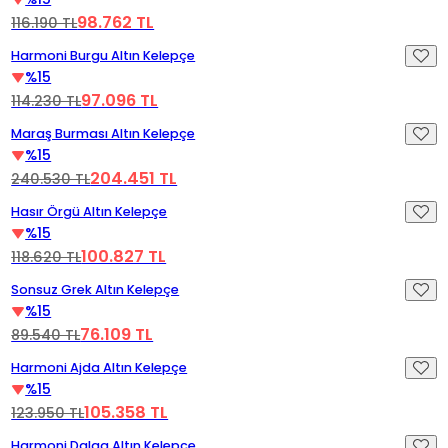
98.762 TL
116.190 TL
Videoyu Oynat
%15 İndirim
Harmoni Burgu Altın Kelepçe
%15
97.096 TL
114.230 TL
Videoyu Oynat
%15 İndirim
Maraş Burması Altın Kelepçe
%15
204.451 TL
240.530 TL
Videoyu Oynat
%15 İndirim
Hasır Örgü Altın Kelepçe
%15
100.827 TL
118.620 TL
Videoyu Oynat
%15 İndirim
Sonsuz Grek Altın Kelepçe
%15
76.109 TL
89.540 TL
Videoyu Oynat
%15 İndirim
Harmoni Ajda Altın Kelepçe
%15
105.358 TL
123.950 TL
Videoyu Oynat
%15 İndirim
Harmoni Dalga Altın Kelepçe