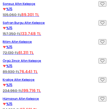
Videoyu Oynat
%15 İndirim
Sonsuz Altın Kelepçe
%15
89.301 TL
105.060 TL
Videoyu Oynat
%15 İndirim
Safran Burgu Altın Kelepçe
%15
133.748 TL
157.350 TL
Videoyu Oynat
%15 İndirim
Ritim Altın Kelepçe
Yeni
%15
61.311 TL
72.130 TL
Videoyu Oynat
%15 İndirim
Örgü Zincir Altın Kelepçe
Yeni
%15
76.441 TL
89.930 TL
Videoyu Oynat
%15 İndirim
Kraliçe Altın Kelepçe
%15
199.716 TL
234.960 TL
Videoyu Oynat
%15 İndirim
Hümayun Altın Kelepçe
%15