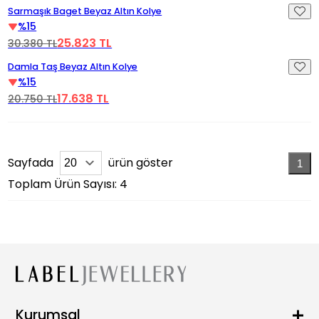
Videoyu Oynat
%15 İndirim
Sarmaşık Baget Beyaz Altın Kolye
%15
25.823 TL
30.380 TL
Videoyu Oynat
%15 İndirim
Damla Taş Beyaz Altın Kolye
%15
17.638 TL
20.750 TL
Sayfada
ürün göster
1
Toplam Ürün Sayısı: 4
Kurumsal