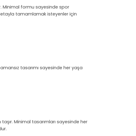
lar. Minimal formu sayesinde spor
ir detayla tamamlamak isteyenler için
ir. Zamansız tasarımı sayesinde her yaşa
m taşır. Minimal tasarımları sayesinde her
dur.