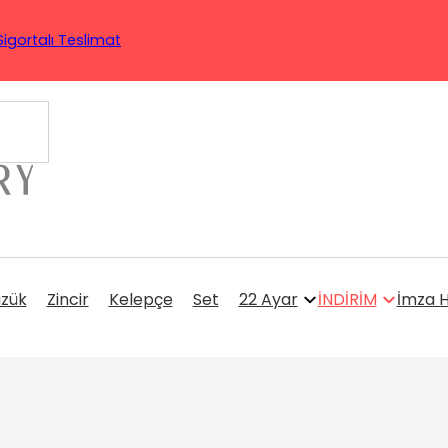
Sigortalı Teslimat
üzük
Zincir
Kelepçe
Set
22 Ayar
İNDİRİM
İmza H