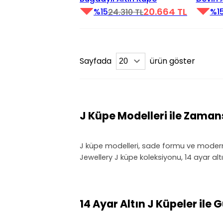
20.664 TL
%15
%1
24.310 TL
Sayfada
ürün göster
J Küpe Modelleri ile Zaman
J küpe modelleri, sade formu ve modern d
Jewellery J küpe koleksiyonu, 14 ayar altın
14 Ayar Altın J Küpeler ile 