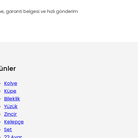
eme, garanti belgesi ve hızlı gönderim
ünler
Kolye
Küpe
Bileklik
Yüzük
Zincir
Kelepçe
Set
22 Ayar