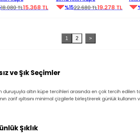
15.368 TL
19.278 TL
5
%15
18.080 TL
22.680 TL
1
2
>
sız ve Şık Seçimler
uruşuyla altın küpe tercihleri arasında en çok tercih edilen ta
ın zarif ışıltısını minimal çizgilerle birleştirerek günlük kullanım
Günlük Şıklık