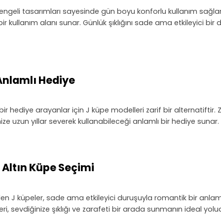
ve dengeli tasarımları sayesinde gün boyu konforlu kullanım sağ
bir kullanım alanı sunar. Günlük şıklığını sade ama etkileyici b
 Anlamlı Hediye
bir hediye arayanlar için J küpe modelleri zarif bir alternatift
ize uzun yıllar severek kullanabileceği anlamlı bir hediye sunar.
r Altın Küpe Seçimi
ilen J küpeler, sade ama etkileyici duruşuyla romantik bir anla
i, sevdiğinize şıklığı ve zarafeti bir arada sunmanın ideal yolu