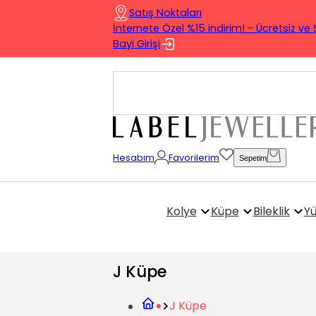
Satış Noktaları
İnternete Özel %15 indirim! - Ücretsiz ve 
Bayi Girişi
Hesabım
Favorilerim
Sepetim
Kolye
Küpe
Bileklik
Y
J Küpe
J Küpe