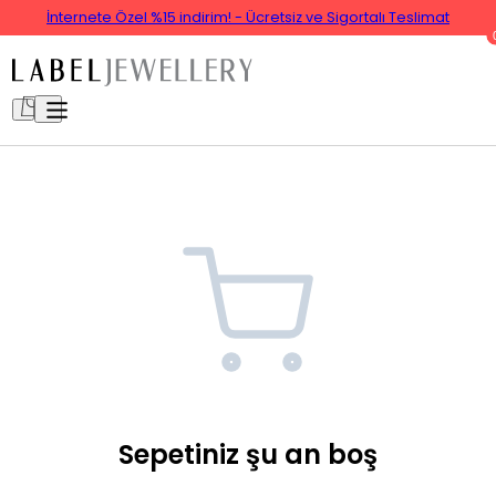
İnternete Özel %15 indirim! - Ücretsiz ve Sigortalı Teslimat
Sepetiniz şu an boş