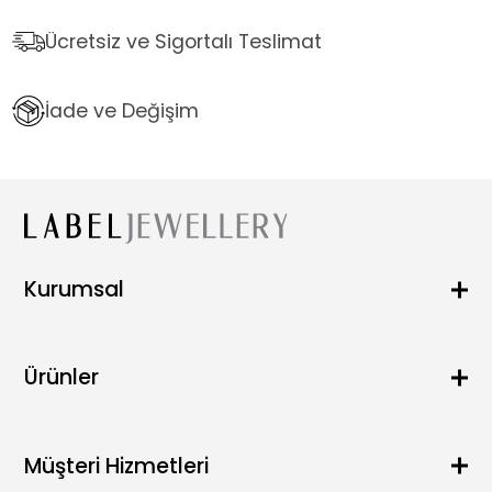
Ücretsiz ve Sigortalı Teslimat
İade ve Değişim
Kurumsal
Hakkımızda
Blog
Ürünler
SSS
Satış Noktaları
Kolye
İletişim
Küpe
Müşteri Hizmetleri
Bileklik