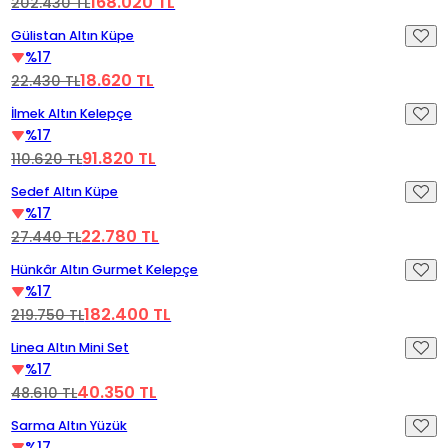
168.020 TL
202.430 TL
Videoyu Oynat
Gülistan Altın Küpe
%17
18.620 TL
22.430 TL
Videoyu Oynat
İlmek Altın Kelepçe
%17
91.820 TL
110.620 TL
Videoyu Oynat
Sedef Altın Küpe
%17
22.780 TL
27.440 TL
Videoyu Oynat
Hünkâr Altın Gurmet Kelepçe
%17
182.400 TL
219.750 TL
Videoyu Oynat
Linea Altın Mini Set
%17
40.350 TL
48.610 TL
Videoyu Oynat
Sarma Altın Yüzük
%17