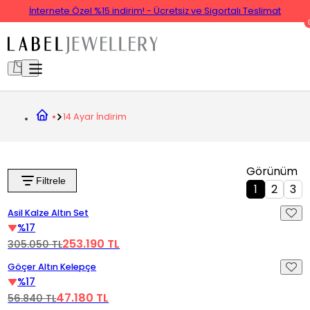
İnternete Özel %15 indirim! - Ücretsiz ve Sigortalı Teslimat
14 Ayar İndirim
Görünüm
Filtrele
1
2
3
Videoyu Oynat
Asil Kalze Altın Set
%17
253.190 TL
305.050 TL
Videoyu Oynat
Göçer Altın Kelepçe
%17
47.180 TL
56.840 TL