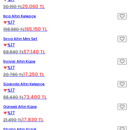
25.060 TL
30.190 TL
Videoyu Oynat
Ilıca Altın Kelepçe
%17
165.150 TL
198.980 TL
Videoyu Oynat
Sırça Altın Mini Set
%17
57.140 TL
68.840 TL
Videoyu Oynat
İnciyar Altın Küpe
%17
17.250 TL
20.780 TL
Videoyu Oynat
Süveyda Altın Kelepçe
%17
73.400 TL
88.440 TL
Videoyu Oynat
Günseli Altın Küpe
%17
17.830 TL
21.490 TL
Videoyu Oynat
Strata Altın Yüzük