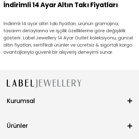
İndirimli 14 Ayar Altın Takı Fiyatları
İndirimli 14 ayar altın takı fiyatları; ürünün gramajına,
tasarım detaylarına ve işçilik özelliklerine göre değişiklik
gösterir. Label Jewellery 14 Ayar Outlet koleksiyonu, güncel
altın fiyatları, sertifikalı ürünler ve ücretsiz & sigortalı kargo
avantajlarıyla güvenli bir alışveriş deneyimi sunar.
Kurumsal
Hakkımızda
Blog
Ürünler
SSS
Satış Noktaları