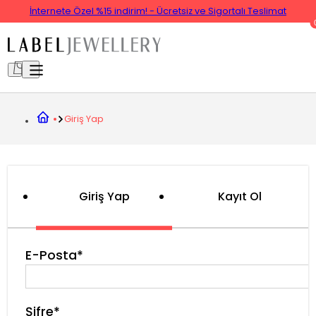
İnternete Özel %15 indirim! - Ücretsiz ve Sigortalı Teslimat
Giriş Yap
Giriş Yap
Kayıt Ol
E-Posta*
Şifre*