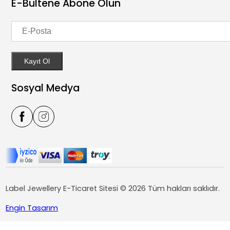
E-Bültene Abone Olun
İNDİRİM
İade ve Değişim Koşulları
Sepetim
İmza Harf Kolye Ucu
Kullanıcı Sipariş Sözleşmesi
Favorilerim
Gizlilik Sözleşmesi
Kayıt Ol
Sosyal Medya
Label Jewellery E-Ticaret Sitesi © 2026 Tüm hakları saklıdır.
Engin Tasarım