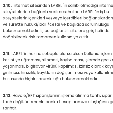
3.10.
İnternet sitesinden LABEL 'in sahibi olmadığı intern
site/sitelerine bağlantı verilmesi halinde LABEL 'in iş bu
site/sitelerin içerikleri ve/veya içerdikleri bağlantılardan
ve surette hukukî/idarî/cezaî ve başkaca sorumluluğu
bulunmamaktadır. İş bu bağlantılı sitelere giriş halinde
doğabilecek risk tamamen kullanıcıya aittir.
3.11.
LABEL 'in her ne sebeple olursa olsun Kullanıcı işlemi
kesintiye uğraması, silinmesi, kaybolması, işlemde geci
yaşanması, bilgisayar virüsü kapılması, izinsiz olarak kay
girilmesi, hırsızlık, kayıtların değiştirilmesi veya kullanılm
hususunda hiçbir sorumluluğu bulunmamaktadır.
3.12.
Havale/EFT siparişlerinin işleme alınma tarihi, sipariş
tarih değil, ödemenin banka hesaplarımıza ulaştığının 
tarihtir.