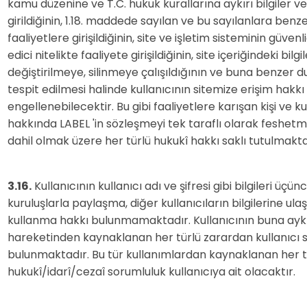
kamu düzenine ve T.C. hukuk kurallarına aykırı bilgiler ve
girildiğinin, 1.18. maddede sayılan ve bu sayılanlara benz
faaliyetlere girişildiğinin, site ve işletim sisteminin güvenl
edici nitelikte faaliyete girişildiğinin, site içeriğindeki bilgi
değiştirilmeye, silinmeye çalışıldığının ve buna benzer 
tespit edilmesi halinde kullanıcının sitemize erişim hakkı
engellenebilecektir. Bu gibi faaliyetlere karışan kişi ve 
hakkında LABEL 'in sözleşmeyi tek taraflı olarak feshet
dahil olmak üzere her türlü hukukî hakkı saklı tutulmakta
3.16.
Kullanıcının kullanıcı adı ve şifresi gibi bilgileri üçünc
kuruluşlarla paylaşma, diğer kullanıcıların bilgilerine ul
kullanma hakkı bulunmamaktadır. Kullanıcının buna aykı
hareketinden kaynaklanan her türlü zarardan kullanıcı 
bulunmaktadır. Bu tür kullanımlardan kaynaklanan her t
hukukî/idarî/cezaî sorumluluk kullanıcıya ait olacaktır.