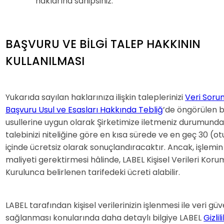
haklarına sahipsiniz.
BAŞVURU VE BİLGİ TALEP HAKKININ
KULLANILMASI
Yukarıda sayılan haklarınıza ilişkin taleplerinizi
Veri Soru
Başvuru Usul ve Esasları Hakkında Tebliğ
’de öngörülen 
usullerine uygun olarak Şirketimize iletmeniz durumund
talebinizi niteliğine göre en kısa sürede ve en geç 30 (o
içinde ücretsiz olarak sonuçlandıracaktır. Ancak, işlemin
maliyeti gerektirmesi hâlinde, LABEL Kişisel Verileri Kor
Kurulunca belirlenen tarifedeki ücreti alabilir.
LABEL tarafından kişisel verilerinizin işlenmesi ile veri güv
sağlanması konularında daha detaylı bilgiye LABEL
Gizlil