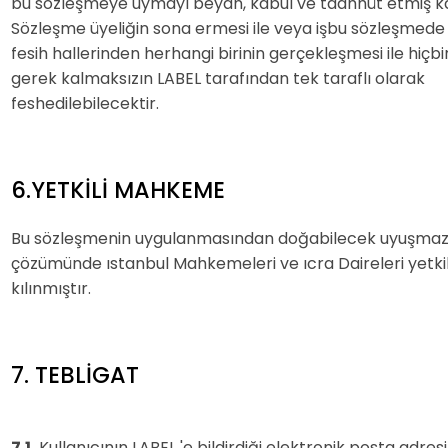
bu sözleşmeye uymayı beyan, kabul ve taahhüt etmiş kab
Sözleşme üyeliğin sona ermesi ile veya işbu sözleşmede
fesih hallerinden herhangi birinin gerçekleşmesi ile hiçbi
gerek kalmaksızın LABEL tarafından tek taraflı olarak
feshedilebilecektir.
6.YETKİLİ MAHKEME
Bu sözleşmenin uygulanmasından doğabilecek uyuşmazl
çözümünde ıstanbul Mahkemeleri ve ıcra Daireleri yetkil
kılınmıştır.
7. TEBLİGAT
7.1.
Kullanıcının LABEL 'e bildirdiği elektronik posta adresi