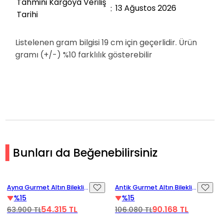
Tahmini Kargoya Veriliş
13 Ağustos 2026
Tarihi
Listelenen gram bilgisi 19 cm için geçerlidir. Ürün
gramı (+/-) %10 farklılık gösterebilir
Bunları da Beğenebilirsiniz
t
Videoyu Oynat
Videoyu Oynat
%15 İndirim
%15 İndirim
 Bileklik
Antik Gurmet Altın Bileklik
Kristal Gurmet Alt
9mm
Bileklik 7mm
%15
%15
5 TL
90.168 TL
65.110
106.080 TL
76.600 TL