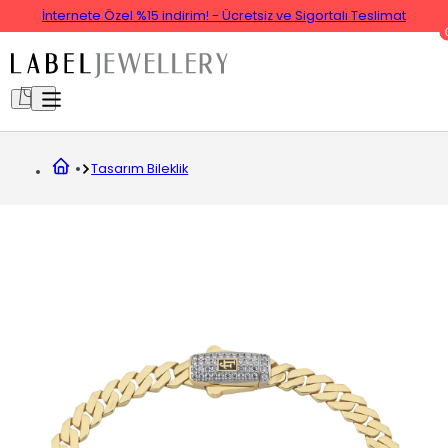
İnternete Özel %15 indirim! - Ücretsiz ve Sigortalı Teslimat
Tasarım Bileklik