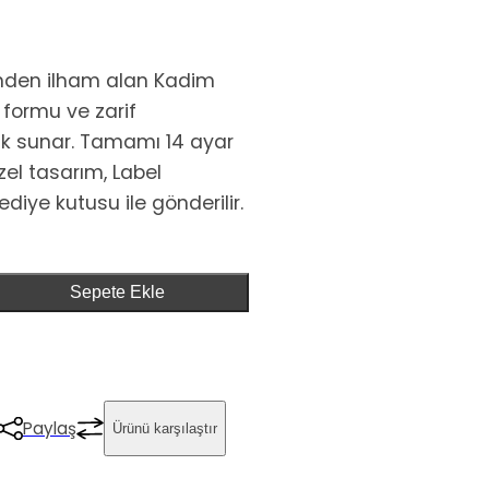
nden ilham alan Kadim
i formu ve zarif
lık sunar. Tamamı 14 ayar
zel tasarım, Label
ediye kutusu ile gönderilir.
Sepete Ekle
Paylaş
Ürünü karşılaştır