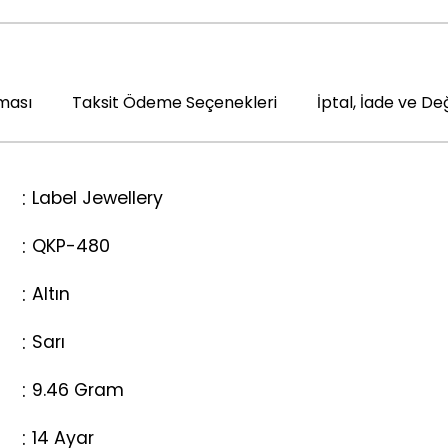
ması
Taksit Ödeme Seçenekleri
İptal, İade ve De
Label Jewellery
QKP-480
Altın
Sarı
9.46 Gram
14 Ayar