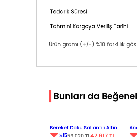
Tedarik Süresi
Tahmini Kargoya Veriliş Tarihi
Ürün gramı (+/-) %10 farklılık göst
Bunları da Beğenebi
Videoyu Oynat
Vi
%15 İndirim
%1
Bereket Doku Sallantılı Altın
Ana
Küpe
47.617 TL
Kü
%15
56.020 TL