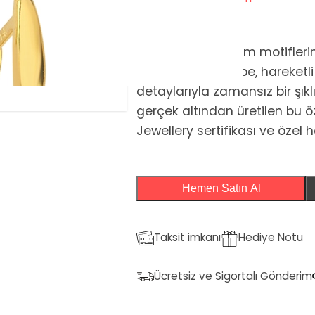
Anadolu’nun kadim motifleri
Doku Sallantılı Küpe, hareketl
detaylarıyla zamansız bir şık
gerçek altından üretilen bu ö
Jewellery sertifikası ve özel h
Hemen Satın Al
Taksit imkanı
Hediye Notu
Ücretsiz ve Sigortalı Gönderim