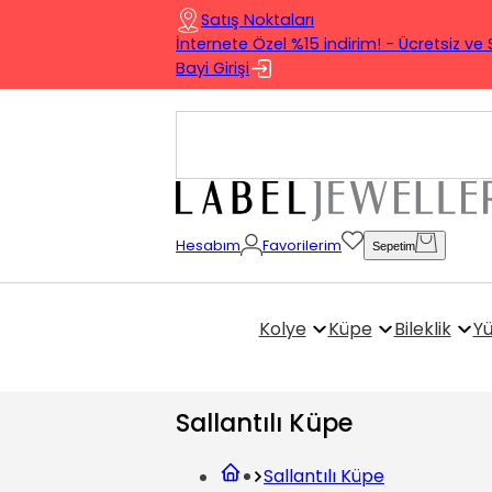
Satış Noktaları
İnternete Özel %15 indirim! - Ücretsiz ve 
Bayi Girişi
Hesabım
Favorilerim
Sepetim
Kolye
Küpe
Bileklik
Y
Sallantılı Küpe
Sallantılı Küpe