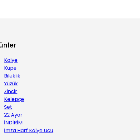
ünler
Kolye
Küpe
Bileklik
Yüzük
Zincir
Kelepçe
Set
22 Ayar
İNDİRİM
İmza Harf Kolye Ucu