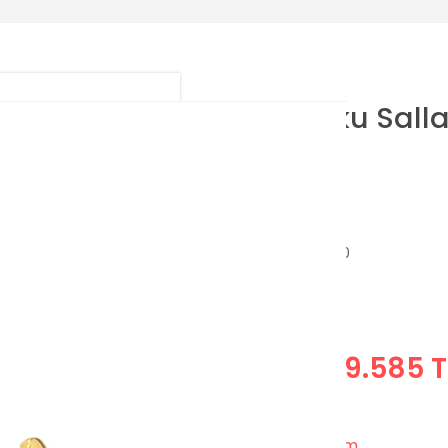
Kadim Doku Sallan
Küpe
Model Kodu: QKP-480
14 Ayar / 9.46 Gram
59.585 T
70.100 TL
%15
Yaza Özel %15 İndirim