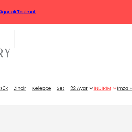
Sigortalı Teslimat
üzük
Zincir
Kelepçe
Set
22 Ayar
İNDİRİM
İmza H