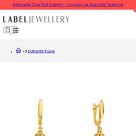
İnternete Özel %15 indirim! - Ücretsiz ve Sigortalı Teslimat
Sallantılı Küpe