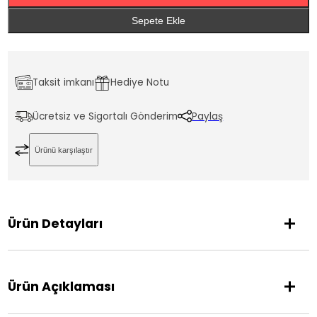
Sepete Ekle
Taksit imkanı
Hediye Notu
Ücretsiz ve Sigortalı Gönderim
Paylaş
Ürünü karşılaştır
Ürün Detayları
Marka
Label Jewellery
Ürün Açıklaması
Model Kodu
QKP-482