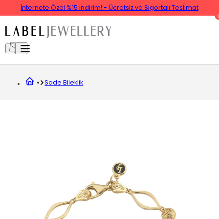
İnternete Özel %15 indirim! - Ücretsiz ve Sigortalı Teslimat
Sade Bileklik