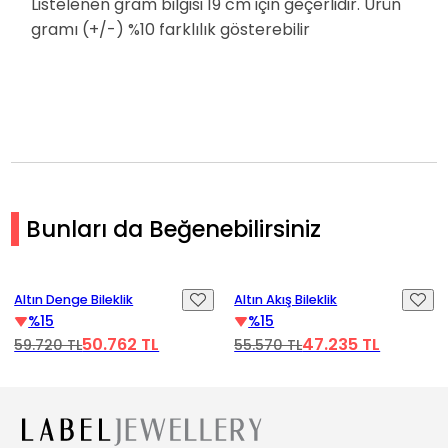
Listelenen gram bilgisi 19 cm için geçerlidir. Ürün
gramı (+/-) %10 farklılık gösterebilir
Bunları da Beğenebilirsiniz
ideoyu Oynat
Videoyu Oynat
Vi
%15 İndirim
%15 İndirim
ltın Denge Bileklik
Altın Akış Bileklik
Alt
%15
%15
50.762 TL
47.235 TL
9.720 TL
55.570 TL
83